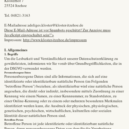
Klosterhof 7
25524 Itzehoe
Tel. 04821-3163
E-Mailadresse:adeliges.kloster@kloster-itzehoe.de
Diese E-Mail-Adresse ist vor Spambots geschützt! Zur Anzeige muss
JavaScript eingeschaltet sein!">
Impressum:
http://www.kloster-itzehoe.de/impressum
I. Allgemeines
1. Begriffe
Um die Lesbarkeit und Verständlichkeit unserer Datenschutzerklärung zu
gewährleisten, informieren wir Sie vorab über Grundbegrifflichkeiten, die in
der DSGVO verwendet werden.
Personenbezogene Daten
Personenbezogene Daten sind alle Informationen, die sich auf eine
identifizierte oder identifizierbare natürliche Person (im Folgenden
"betroffene Person") beziehen; als identifizierbar wird eine natürliche Person
angesehen, die direkt oder indirekt, insbesondere mittels Zuordnung zu einer
Kennung wie einem Namen, zu einer Kennnummer, zu Standortdaten, zu
einer Online-Kennung oder zu einem oder mehreren besonderen Merkmalen
identifiziert werden kann, die Ausdruck der physischen, physiologischen,
genetischen, psychischen, wirtschaftlichen, kulturellen oder sozialen
Identität dieser natürlichen Person sind.
Betroffene Person
Betroffene Person ist jede identifizierte oder identifizierbare natürliche
Person, deren personenbezogene Daten von dem für die Verarbeitung