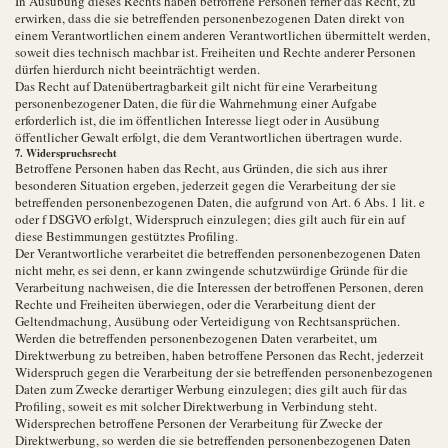
In Ausübung dieses Rechts haben betroffene Personen ferner das Recht, zu
erwirken, dass die sie betreffenden personenbezogenen Daten direkt von
einem Verantwortlichen einem anderen Verantwortlichen übermittelt werden,
soweit dies technisch machbar ist. Freiheiten und Rechte anderer Personen
dürfen hierdurch nicht beeinträchtigt werden.
Das Recht auf Datenübertragbarkeit gilt nicht für eine Verarbeitung
personenbezogener Daten, die für die Wahrnehmung einer Aufgabe
erforderlich ist, die im öffentlichen Interesse liegt oder in Ausübung
öffentlicher Gewalt erfolgt, die dem Verantwortlichen übertragen wurde.
7. Widerspruchsrecht
Betroffene Personen haben das Recht, aus Gründen, die sich aus ihrer
besonderen Situation ergeben, jederzeit gegen die Verarbeitung der sie
betreffenden personenbezogenen Daten, die aufgrund von Art. 6 Abs. 1 lit. e
oder f DSGVO erfolgt, Widerspruch einzulegen; dies gilt auch für ein auf
diese Bestimmungen gestütztes Profiling.
Der Verantwortliche verarbeitet die betreffenden personenbezogenen Daten
nicht mehr, es sei denn, er kann zwingende schutzwürdige Gründe für die
Verarbeitung nachweisen, die die Interessen der betroffenen Personen, deren
Rechte und Freiheiten überwiegen, oder die Verarbeitung dient der
Geltendmachung, Ausübung oder Verteidigung von Rechtsansprüchen.
Werden die betreffenden personenbezogenen Daten verarbeitet, um
Direktwerbung zu betreiben, haben betroffene Personen das Recht, jederzeit
Widerspruch gegen die Verarbeitung der sie betreffenden personenbezogenen
Daten zum Zwecke derartiger Werbung einzulegen; dies gilt auch für das
Profiling, soweit es mit solcher Direktwerbung in Verbindung steht.
Widersprechen betroffene Personen der Verarbeitung für Zwecke der
Direktwerbung, so werden die sie betreffenden personenbezogenen Daten