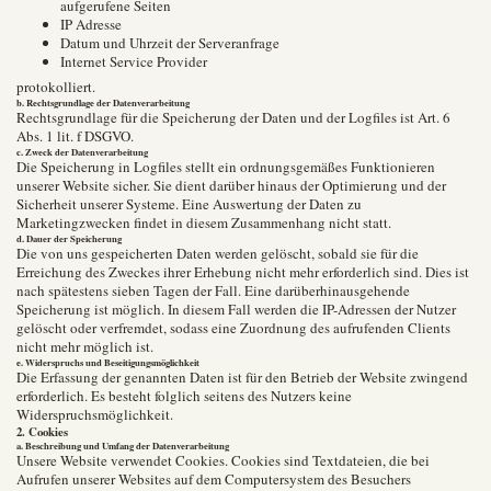
aufgerufene Seiten
IP Adresse
Datum und Uhrzeit der Serveranfrage
Internet Service Provider
protokolliert.
b. Rechtsgrundlage der Datenverarbeitung
Rechtsgrundlage für die Speicherung der Daten und der Logfiles ist Art. 6
Abs. 1 lit. f DSGVO.
c. Zweck der Datenverarbeitung
Die Speicherung in Logfiles stellt ein ordnungsgemäßes Funktionieren
unserer Website sicher. Sie dient darüber hinaus der Optimierung und der
Sicherheit unserer Systeme. Eine Auswertung der Daten zu
Marketingzwecken findet in diesem Zusammenhang nicht statt.
d. Dauer der Speicherung
Die von uns gespeicherten Daten werden gelöscht, sobald sie für die
Erreichung des Zweckes ihrer Erhebung nicht mehr erforderlich sind. Dies ist
nach spätestens sieben Tagen der Fall. Eine darüberhinausgehende
Speicherung ist möglich. In diesem Fall werden die IP-Adressen der Nutzer
gelöscht oder verfremdet, sodass eine Zuordnung des aufrufenden Clients
nicht mehr möglich ist.
e. Widerspruchs und Beseitigungsmöglichkeit
Die Erfassung der genannten Daten ist für den Betrieb der Website zwingend
erforderlich. Es besteht folglich seitens des Nutzers keine
Widerspruchsmöglichkeit.
2. Cookies
a. Beschreibung und Umfang der Datenverarbeitung
Unsere Website verwendet Cookies. Cookies sind Textdateien, die bei
Aufrufen unserer Websites auf dem Computersystem des Besuchers