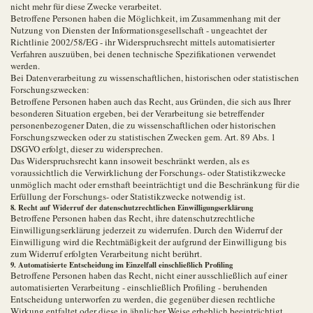
nicht mehr für diese Zwecke verarbeitet.
Betroffene Personen haben die Möglichkeit, im Zusammenhang mit der
Nutzung von Diensten der Informationsgesellschaft - ungeachtet der
Richtlinie 2002/58/EG - ihr Widerspruchsrecht mittels automatisierter
Verfahren auszuüben, bei denen technische Spezifikationen verwendet
werden.
Bei Datenverarbeitung zu wissenschaftlichen, historischen oder statistischen
Forschungszwecken:
Betroffene Personen haben auch das Recht, aus Gründen, die sich aus Ihrer
besonderen Situation ergeben, bei der Verarbeitung sie betreffender
personenbezogener Daten, die zu wissenschaftlichen oder historischen
Forschungszwecken oder zu statistischen Zwecken gem. Art. 89 Abs. 1
DSGVO erfolgt, dieser zu widersprechen.
Das Widerspruchsrecht kann insoweit beschränkt werden, als es
voraussichtlich die Verwirklichung der Forschungs- oder Statistikzwecke
unmöglich macht oder ernsthaft beeinträchtigt und die Beschränkung für die
Erfüllung der Forschungs- oder Statistikzwecke notwendig ist.
8. Recht auf Widerruf der datenschutzrechtlichen Einwilligungserklärung
Betroffene Personen haben das Recht, ihre datenschutzrechtliche
Einwilligungserklärung jederzeit zu widerrufen. Durch den Widerruf der
Einwilligung wird die Rechtmäßigkeit der aufgrund der Einwilligung bis
zum Widerruf erfolgten Verarbeitung nicht berührt.
9. Automatisierte Entscheidung im Einzelfall einschließlich Profiling
Betroffene Personen haben das Recht, nicht einer ausschließlich auf einer
automatisierten Verarbeitung - einschließlich Profiling - beruhenden
Entscheidung unterworfen zu werden, die gegenüber diesen rechtliche
Wirkung entfaltet oder diese in ähnlicher Weise erheblich beeinträchtigt.