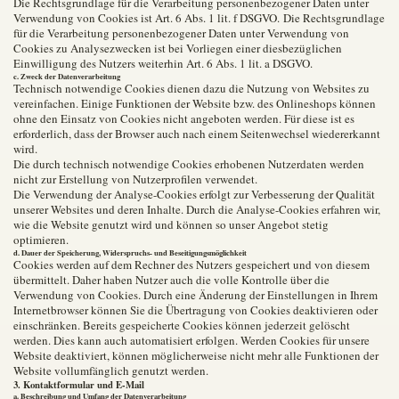
Die Rechtsgrundlage für die Verarbeitung personenbezogener Daten unter
Verwendung von Cookies ist Art. 6 Abs. 1 lit. f DSGVO. Die Rechtsgrundlage
für die Verarbeitung personenbezogener Daten unter Verwendung von
Cookies zu Analysezwecken ist bei Vorliegen einer diesbezüglichen
Einwilligung des Nutzers weiterhin Art. 6 Abs. 1 lit. a DSGVO.
c. Zweck der Datenverarbeitung
Technisch notwendige Cookies dienen dazu die Nutzung von Websites zu
vereinfachen. Einige Funktionen der Website bzw. des Onlineshops können
ohne den Einsatz von Cookies nicht angeboten werden. Für diese ist es
erforderlich, dass der Browser auch nach einem Seitenwechsel wiedererkannt
wird.
Die durch technisch notwendige Cookies erhobenen Nutzerdaten werden
nicht zur Erstellung von Nutzerprofilen verwendet.
Die Verwendung der Analyse-Cookies erfolgt zur Verbesserung der Qualität
unserer Websites und deren Inhalte. Durch die Analyse-Cookies erfahren wir,
wie die Website genutzt wird und können so unser Angebot stetig
optimieren.
d. Dauer der Speicherung, Widerspruchs- und Beseitigungsmöglichkeit
Cookies werden auf dem Rechner des Nutzers gespeichert und von diesem
übermittelt. Daher haben Nutzer auch die volle Kontrolle über die
Verwendung von Cookies. Durch eine Änderung der Einstellungen in Ihrem
Internetbrowser können Sie die Übertragung von Cookies deaktivieren oder
einschränken. Bereits gespeicherte Cookies können jederzeit gelöscht
werden. Dies kann auch automatisiert erfolgen. Werden Cookies für unsere
Website deaktiviert, können möglicherweise nicht mehr alle Funktionen der
Website vollumfänglich genutzt werden.
3. Kontaktformular und E-Mail
a. Beschreibung und Umfang der Datenverarbeitung