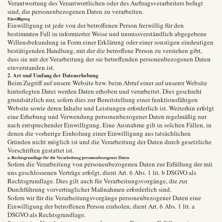
Verantwortung des Verantwortlichen oder des Auftragsverarbeiters befugt
sind, die personenbezogenen Daten zu verarbeiten.
Einwilligung
Einwilligung ist jede von der betroffenen Person freiwillig für den
bestimmten Fall in informierter Weise und unmissverständlich abgegebene
Willensbekundung in Form einer Erklärung oder einer sonstigen eindeutigen
bestätigenden Handlung, mit der die betroffene Person zu verstehen gibt,
dass sie mit der Verarbeitung der sie betreffenden personenbezogenen Daten
einverstanden ist.
2. Art und Umfang der Datenerhebung
Beim Zugriff auf unsere Website bzw. beim Abruf einer auf unserer Website
hinterlegten Datei werden Daten erhoben und verarbeitet. Dies geschieht
grundsätzlich nur, sofern dies zur Bereitstellung einer funktionsfähigen
Website sowie deren Inhalte und Leistungen erforderlich ist. Weiterhin erfolgt
eine Erhebung und Verwendung personenbezogener Daten regelmäßig nur
nach entsprechender Einwilligung. Eine Ausnahme gilt in solchen Fällen, in
denen die vorherige Einholung einer Einwilligung aus tatsächlichen
Gründen nicht möglich ist und die Verarbeitung der Daten durch gesetzliche
Vorschriften gestattet ist.
a. Rechtsgrundlage für die Verarbeitung personenbezogener Daten
Sofern die Verarbeitung von personenbezogenen Daten zur Erfüllung der mit
uns geschlossenen Verträge erfolgt, dient Art. 6 Abs. 1 lit. b DSGVO als
Rechtsgrundlage. Dies gilt auch für Verarbeitungsvorgänge, die zur
Durchführung vorvertraglicher Maßnahmen erforderlich sind.
Sofern wir für die Verarbeitungsvorgänge personenbezogener Daten eine
Einwilligung der betroffenen Person einholen, dient Art. 6 Abs. 1 lit. a
DSGVO als Rechtsgrundlage.