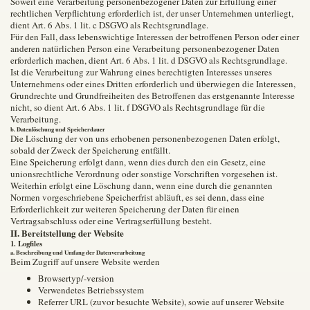
Soweit eine Verarbeitung personenbezogener Daten zur Erfüllung einer
rechtlichen Verpflichtung erforderlich ist, der unser Unternehmen unterliegt,
dient Art. 6 Abs. 1 lit. c DSGVO als Rechtsgrundlage.
Für den Fall, dass lebenswichtige Interessen der betroffenen Person oder einer
anderen natürlichen Person eine Verarbeitung personenbezogener Daten
erforderlich machen, dient Art. 6 Abs. 1 lit. d DSGVO als Rechtsgrundlage.
Ist die Verarbeitung zur Wahrung eines berechtigten Interesses unseres
Unternehmens oder eines Dritten erforderlich und überwiegen die Interessen,
Grundrechte und Grundfreiheiten des Betroffenen das erstgenannte Interesse
nicht, so dient Art. 6 Abs. 1 lit. f DSGVO als Rechtsgrundlage für die
Verarbeitung.
b. Datenlöschung und Speicherdauer
Die Löschung der von uns erhobenen personenbezogenen Daten erfolgt,
sobald der Zweck der Speicherung entfällt.
Eine Speicherung erfolgt dann, wenn dies durch den ein Gesetz, eine
unionsrechtliche Verordnung oder sonstige Vorschriften vorgesehen ist.
Weiterhin erfolgt eine Löschung dann, wenn eine durch die genannten
Normen vorgeschriebene Speicherfrist abläuft, es sei denn, dass eine
Erforderlichkeit zur weiteren Speicherung der Daten für einen
Vertragsabschluss oder eine Vertragserfüllung besteht.
II. Bereitstellung der Website
1. Logfiles
a. Beschreibung und Umfang der Datenverarbeitung
Beim Zugriff auf unsere Website werden
Browsertyp/-version
Verwendetes Betriebssystem
Referrer URL (zuvor besuchte Website), sowie auf unserer Website